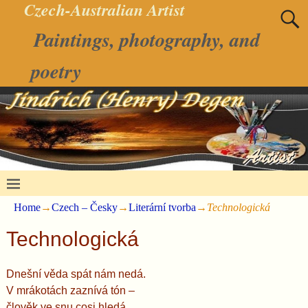
Czech-Australian Artist
Paintings, photography, and
poetry
Home
→
Czech – Česky
→
Literární tvorba
→
Technologická
Technologická
Dnešní věda spát nám nedá.
V mrákotách zaznívá tón –
člověk ve snu cosi hledá …