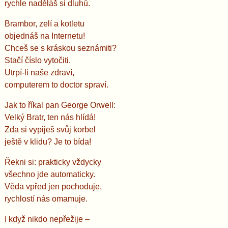
rychle naděláš si dluhů.
Brambor, zelí a kotletu
objednáš na Internetu!
Chceš se s kráskou seznámiti?
Stačí číslo vytočiti.
Utrpí-li naše zdraví,
computerem to doctor spraví.
Jak to říkal pan George Orwell:
Velký Bratr, ten nás hlídá!
Zda si vypiješ svůj korbel
ještě v klidu? Je to bída!
Řekni si: prakticky vždycky
všechno jde automaticky.
Věda vpřed jen pochoduje,
rychlostí nás omamuje.
I když nikdo nepřežije –