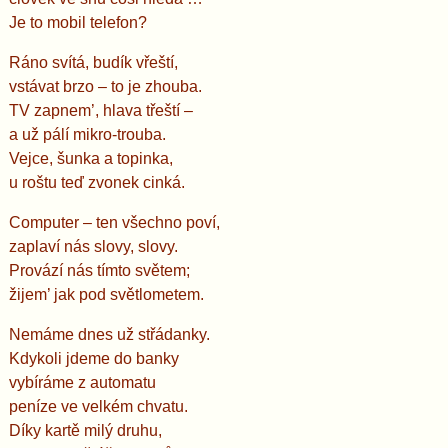
Je to mobil telefon?
Ráno svítá, budík vřeští,
vstávat brzo – to je zhouba.
TV zapnem’, hlava třeští –
a už pálí mikro-trouba.
Vejce, šunka a topinka,
u roštu teď zvonek cinká.
Computer – ten všechno poví,
zaplaví nás slovy, slovy.
Provází nás tímto světem;
žijem’ jak pod světlometem.
Nemáme dnes už střádanky.
Kdykoli jdeme do banky
vybíráme z automatu
peníze ve velkém chvatu.
Díky kartě milý druhu,